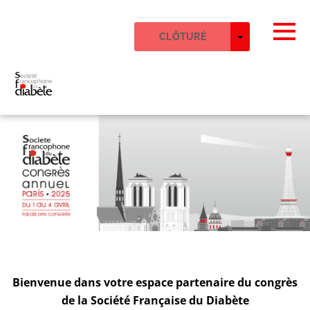
Skip to main content
Fuseau horaire détecté
Togg
TOGGLE DR
CLÔTURÉ
OK
COLLOQUIUM
Bienvenue dans votre espace partenaire du congrès
de la Société Française du Diabète